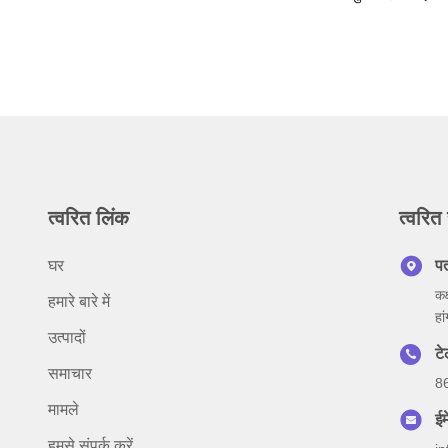
त्वरित लिंक
त्वरित 
घर
प
कक
हमारे बारे में
हा
उत्पादों
ट
समाचार
8
मामले
ईम
हमसे संपर्क करें