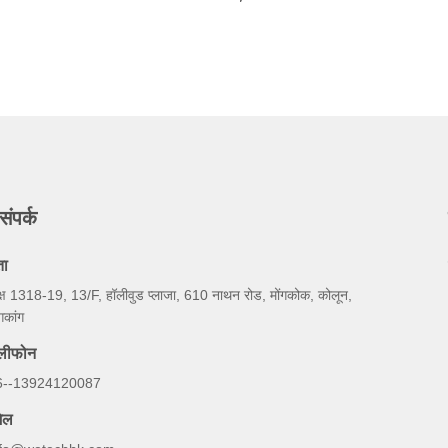
संपर्क
ता
्ष 1318-19, 13/F, हॉलीवुड प्लाजा, 610 नाथन रोड, मोंगकोक, कोलून,
ंगकांग
ेलीफोन
6--13924120087
ेल