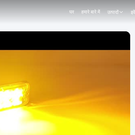
घर
हमारे बारे में
उत्पादों
इव