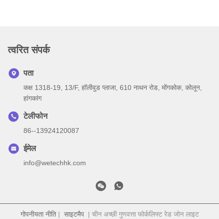
त्वरित संपर्क
पता
कक्ष 1318-19, 13/F, हॉलीवुड प्लाजा, 610 नाथन रोड, मोंगकोक, कोलून,
हांगकांग
टेलीफोन
86--13924120087
ईमेल
info@wetechhk.com
गोपनीयता नीति
|
साइटमैप
| चीन अच्छी गुणवत्ता फोर्कलिफ्ट रेड जोन लाइट