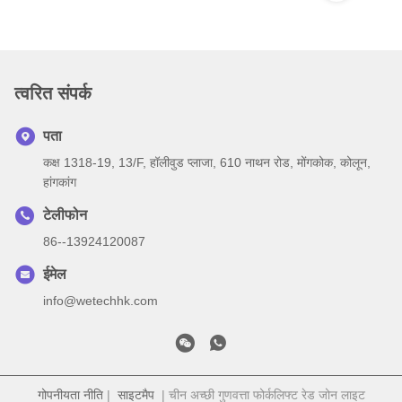
त्वरित संपर्क
पता
कक्ष 1318-19, 13/F, हॉलीवुड प्लाजा, 610 नाथन रोड, मोंगकोक, कोलून,
हांगकांग
टेलीफोन
86--13924120087
ईमेल
info@wetechhk.com
गोपनीयता नीति
|
साइटमैप
| चीन अच्छी गुणवत्ता फोर्कलिफ्ट रेड जोन लाइट