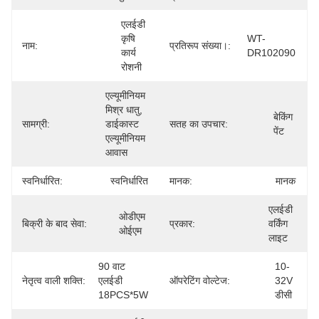
एलईडी 
कृषि 
WT-
नाम:
प्रतिरूप संख्या।:
कार्य 
DR102090
रोशनी
एल्यूमीनियम 
मिश्र धातु, 
बेकिंग 
सामग्री:
डाईकास्ट 
सतह का उपचार:
पेंट
एल्यूमीनियम 
आवास
स्वनिर्धारित:
स्वनिर्धारित
मानक:
मानक
एलईडी 
ओडीएम 
बिक्री के बाद सेवा:
प्रकार:
वर्किंग 
ओईएम
लाइट
90 वाट 
10-
नेतृत्व वाली शक्ति:
एलईडी 
ऑपरेटिंग वोल्टेज:
32V 
18PCS*5W
डीसी