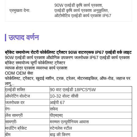
90W एलईडी कृषि कार्य प्रकाश
, 
प्रमुखता देना:
एलईडी कृषि कार्य प्रकाश अनुकूलित
, 
ऑटोमोटिव एलईडी कार्य प्रकाश IP67
उत्पाद वर्णन
ब्रैकेट समायोज्य रोटरी फोर्कलिफ्ट ट्रैक्टर 90W वाटरप्रूफ IP67 एलईडी वर्क लाइट
90W एलईडी कार्य प्रकाश औद्योगिक उपकरण जलरोधक IP67 एलईडी कार्य प्रकाश
ब्रैकेट समायोज्य घूर्णी फोर्कलिफ्ट ट्रैक्टर
व्यापक क्षेत्र प्रकाश व्यवस्था कार्य प्रकाश
ODM OEM सेवा
फोर्कलिफ्ट, ट्रैक्टर, खुदाई मशीन, ट्रक, ट्रेलर, मोटरसाइकिल, ऑफ-रोड, जहाज पर
लागू...
एलईडी शक्ति
90 वाट एलईडी 18PCS*5W
ऑपरेटिंग वोल्टेज
10-32 वोल्ट सीसी
जलरोधक दर
आईपी 67
रंगः
सफेद
लेंस सामग्री
पीएमएमए
सामग्रीः
मरम्मत एल्यूमीनियम आवास
माउंटिंग ब्रैकेट
स्टेनलेस स्टील
बीम
बाढ़ की किरण