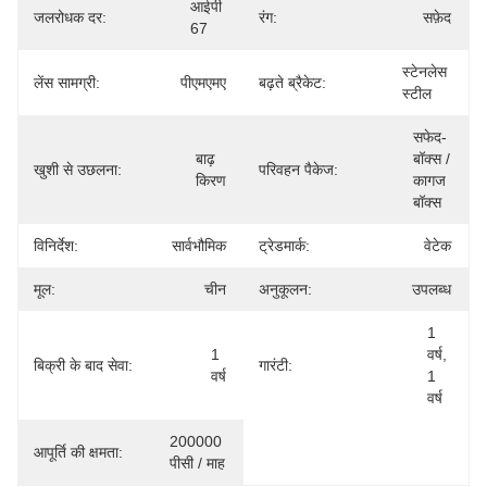
आईपी 
जलरोधक दर:
रंग:
सफ़ेद
67
स्टेनलेस 
लेंस सामग्री:
पीएमएमए
बढ़ते ब्रैकेट:
स्टील
सफेद-
बाढ़ 
बॉक्स / 
खुशी से उछलना:
परिवहन पैकेज:
किरण
कागज 
बॉक्स
विनिर्देश:
सार्वभौमिक
ट्रेडमार्क:
वेटेक
मूल:
चीन
अनुकूलन:
उपलब्ध
1 
1 
वर्ष, 
बिक्री के बाद सेवा:
गारंटी:
वर्ष
1 
वर्ष
200000 
आपूर्ति की क्षमता:
पीसी / माह