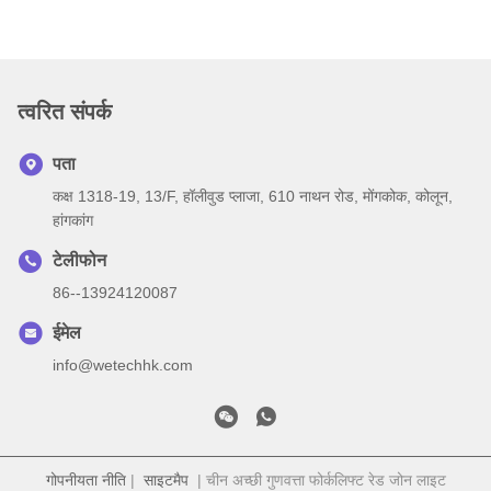
त्वरित संपर्क
पता
कक्ष 1318-19, 13/F, हॉलीवुड प्लाजा, 610 नाथन रोड, मोंगकोक, कोलून,
हांगकांग
टेलीफोन
86--13924120087
ईमेल
info@wetechhk.com
गोपनीयता नीति
|
साइटमैप
| चीन अच्छी गुणवत्ता फोर्कलिफ्ट रेड जोन लाइट