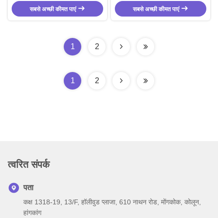
Backup Camera
DC Forklift Zone Safety Light with
सबसे अच्छी कीमत पाएं
Camera Camera and PC Lens
सबसे अच्छी कीमत पाएं
Material Beacon
1
2
1
2
त्वरित संपर्क
पता
कक्ष 1318-19, 13/F, हॉलीवुड प्लाजा, 610 नाथन रोड, मोंगकोक, कोलून,
हांगकांग