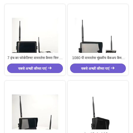
7 इंच का फोर्कलिफ्ट वायरलेस कैमरा सिस्टम
1080 पी वायरलेस चुंबकीय बैकअप कैमरा
250 मीटर ट्रांसमिट दूरी 1024x600
IP67 रियर व्यू मॉनिटर सिस्टम 2412MHZ
रिज़ॉल्यूशन और 450 सीडी/एम2 चमक के
सबसे अच्छी कीमत पाएं
सबसे अच्छी कीमत पाएं
- 2484MHZ
साथ