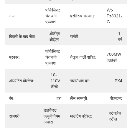
फोर्कलिफ्ट 
Wt-
नाम:
चेतावनी 
प्रतिरूप संख्या।:
Tz8021-
प्रकाश
G
ओडीएम 
1 
बिक्री के बाद सेवा:
गारंटी:
ओईएम
वर्ष
फोर्कलिफ्ट 
700MW 
प्रकार:
चेतावनी 
नेतृत्व वाली शक्ति:
एलईडी
प्रकाश
10-
ऑपरेटिंग वोल्टेज:
110V 
जलरोधक दर:
IPX4
डीसी
रंग:
हरा
लेंस सामग्री:
पीएमएमए
डाइकैस्ट 
स्टेनलेस 
सामग्री:
एल्यूमीनियम 
माउंटिंग ब्रैकेट:
स्टील
आवास