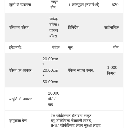
लाइन 
खुशी से उछलना:
। डब्ल्यूएल (तरंगदैर्ध्य):
520
बीम
सफेद-
बॉक्स / 
परिवहन पैकेज:
विनिर्देश:
सार्वभौमिक
कागज 
बॉक्स
ट्रेडमार्क:
वेटेक
मूल:
चीन
20.00cm 
* 
1.000 
पैकेज का आकार:
20.00cm 
पैकेज सकल वजन:
किग्रा
* 
50.00cm
20000 
आपूर्ति की क्षमता:
पीसी/
माह
रेड फोर्कलिफ्ट चेतावनी लाइट
, 
प्रमुखता देना:
ब्लू फोर्कलिफ्ट चेतावनी लाइट
, 
IP67 फोर्कलिफ्ट लेजर सुरक्षा लाइट