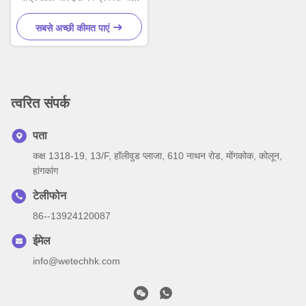
धब्बा निकटता का पता लगाने टक्कर
प्रणाली
सबसे अच्छी कीमत पाएं
त्वरित संपर्क
पता
कक्ष 1318-19, 13/F, हॉलीवुड प्लाजा, 610 नाथन रोड, मोंगकोक, कोलून,
हांगकांग
टेलीफोन
86--13924120087
ईमेल
info@wetechhk.com