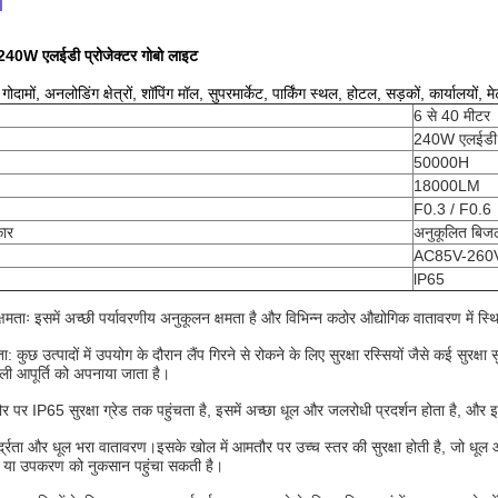
न
न 240W एलईडी प्रोजेक्टर गोबो लाइट
ोदामों, अनलोडिंग क्षेत्रों, शॉपिंग मॉल, सुपरमार्केट, पार्किंग स्थल, होटल, सड़कों, कार्यालयों, मे
6 से 40 मीटर
240W एलईडी
50000H
18000LM
F0.3 / F0.6
कार
अनुकूलित बिजली
AC85V-260
lP65
्षमताः इसमें अच्छी पर्यावरणीय अनुकूलन क्षमता है और विभिन्न कठोर औद्योगिक वातावरण में स
: कुछ उत्पादों में उपयोग के दौरान लैंप गिरने से रोकने के लिए सुरक्षा रस्सियों जैसे कई सुरक्षा स
जली आपूर्ति को अपनाया जाता है।
तौर पर IP65 सुरक्षा ग्रेड तक पहुंचता है, इसमें अच्छा धूल और जलरोधी प्रदर्शन होता है, 
र्द्रता और धूल भरा वातावरण।
इसके खोल में आमतौर पर उच्च स्तर की सुरक्षा होती है, जो धूल 
ै या उपकरण को नुकसान पहुंचा सकती है।