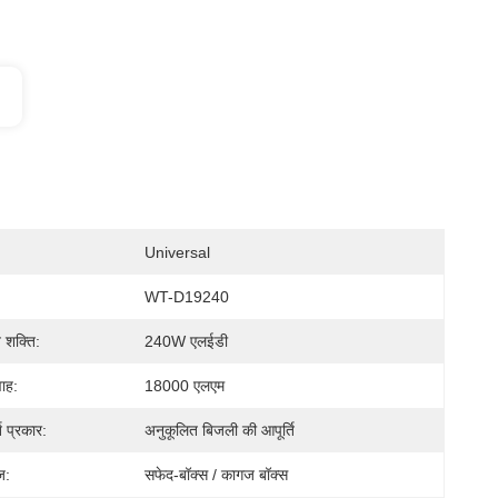
Universal
WT-D19240
 शक्ति:
240W एलईडी
ाह:
18000 एलएम
ि प्रकार:
अनुकूलित बिजली की आपूर्ति
ज:
सफेद-बॉक्स / कागज बॉक्स