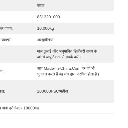
वेटेक
8512201000
सकल वजन:
10.000kg
 सामग्री:
अल्युमीनियम
माल ढुलाई और अनुमानित डिलीवरी समय के 
बारे में आपूर्तिकर्ता से संपर्क करें।
आप Made-In-China.com पर जो भी 
ान:
भुगतान करते हैं वह मंच द्वारा संरक्षित होता है।
मता:
200000PSC/महीना
म गोबो प्रोजेक्टर 18000lm