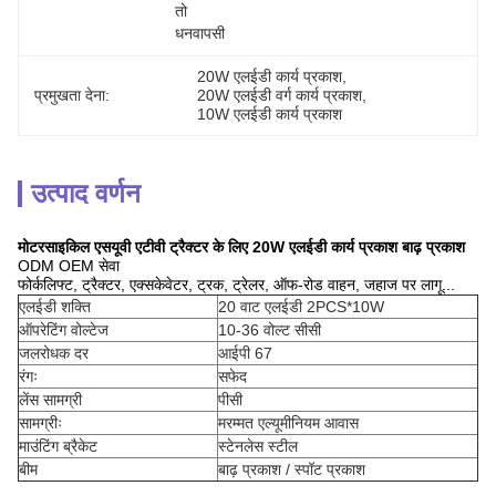
तो 
धनवापसी
20W एलईडी कार्य प्रकाश
, 
प्रमुखता देना:
20W एलईडी वर्ग कार्य प्रकाश
, 
10W एलईडी कार्य प्रकाश
उत्पाद वर्णन
मोटरसाइकिल एसयूवी एटीवी ट्रैक्टर के लिए 20W एलईडी कार्य प्रकाश बाढ़ प्रकाश
ODM OEM सेवा
फोर्कलिफ्ट, ट्रैक्टर, एक्सकेवेटर, ट्रक, ट्रेलर, ऑफ-रोड वाहन, जहाज पर लागू...
एलईडी शक्ति
20 वाट एलईडी 2PCS*10W
ऑपरेटिंग वोल्टेज
10-36 वोल्ट सीसी
जलरोधक दर
आईपी 67
रंगः
सफेद
लेंस सामग्री
पीसी
सामग्रीः
मरम्मत एल्यूमीनियम आवास
माउंटिंग ब्रैकेट
स्टेनलेस स्टील
बीम
बाढ़ प्रकाश / स्पॉट प्रकाश