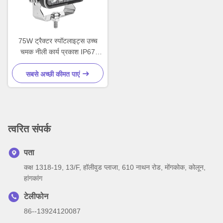
75W ट्रैक्टर स्पॉटलाइट्स उच्च
चमक नीली कार्य प्रकाश IP67
Diecast एल्यूमीनियम आवास के साथ
सबसे अच्छी कीमत पाएं
त्वरित संपर्क
पता
कक्ष 1318-19, 13/F, हॉलीवुड प्लाजा, 610 नाथन रोड, मोंगकोक, कोलून,
हांगकांग
टेलीफोन
86--13924120087