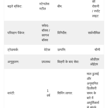
की 
स्टेनलेस 
बढ़ते ब्रैकेट:
बीम:
रोशनी 
स्टील
/ स्पॉट 
लाइट
सफेद-
बॉक्स / 
परिवहन पैकेज:
विनिर्देश:
सार्वभौमिक
कागज 
बॉक्स
ट्रेडमार्क:
वेटेक
उत्पत्ति:
चीनी
ओडीएम 
अनुकूलन:
उपलब्ध
बिक्री के बाद सेवा:
ओईएम
माल ढुलाई 
और 
अनुमानित 
डिलीवरी 
1 
वारंटी:
शिपिंग लागत:
समय के 
वर्ष
बारे में 
आपूर्तिकर्ता 
से संपर्क 