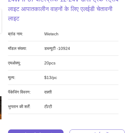
लाइट आपातकालीन वाहनों के लिए एलईडी चेतावनी
लाइट
ब्रांड नाम:
Wetech
मॉडल संख्या:
डब्ल्यूटी -10924
एमओक्यू:
20pcs
मूल्य:
$13/pc
पैकेजिंग विवरण:
दफ़्ती
भुगतान की शर्तें:
टी/टी