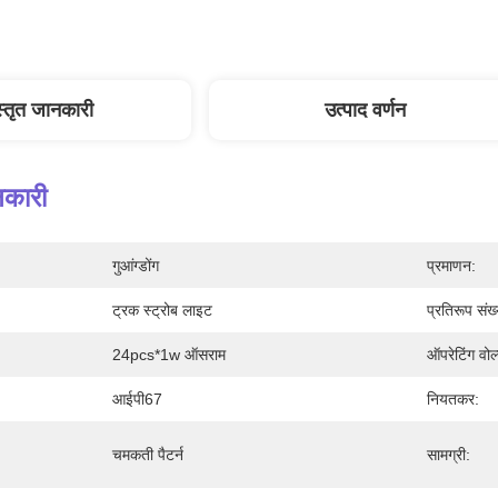
स्तृत जानकारी
उत्पाद वर्णन
नकारी
गुआंग्डोंग
प्रमाणन:
ट्रक स्ट्रोब लाइट
प्रतिरूप संख
24pcs*1w ऑसराम
ऑपरेटिंग वोल
आईपी67
नियतकर:
चमकती पैटर्न
सामग्री: