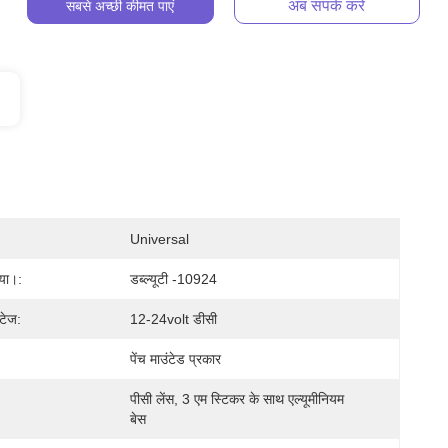
अब संपर्क करें
सबसे अच्छी कीमत पाएं
Universal
्या।:
डब्ल्यूटी -10924
्टेज:
12-24volt डीसी
पेंच माउंटेड प्रकार
पीसी लेंस, 3 एम स्टिकर के साथ एल्यूमीनियम 
बेस