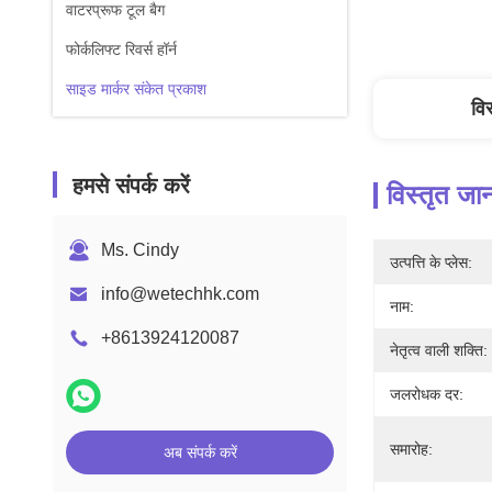
वाटरप्रूफ टूल बैग
फोर्कलिफ्ट रिवर्स हॉर्न
साइड मार्कर संकेत प्रकाश
वि
हमसे संपर्क करें
विस्तृत जा
Ms. Cindy
उत्पत्ति के प्लेस:
info@wetechhk.com
नाम:
+8613924120087
नेतृत्व वाली शक्ति:
जलरोधक दर:
समारोह:
अब संपर्क करें