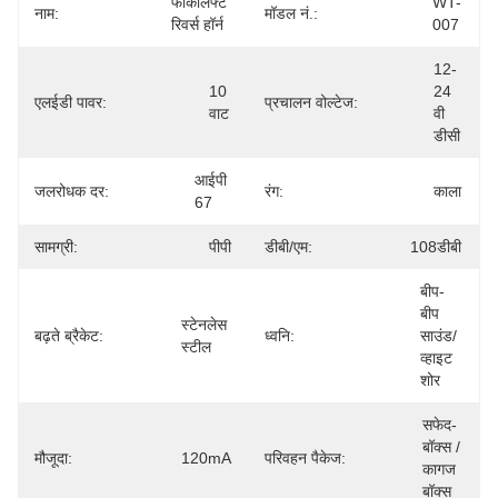
फोर्कलिफ्ट 
WT-
नाम:
मॉडल नं.:
रिवर्स हॉर्न
007
12-
10 
24 
एलईडी पावर:
प्रचालन वोल्टेज:
वाट
वी 
डीसी
आईपी 
जलरोधक दर:
रंग:
काला
67
सामग्री:
पीपी
डीबी/एम:
108डीबी
बीप-
बीप 
स्टेनलेस 
बढ़ते ब्रैकेट:
ध्वनि:
साउंड/
स्टील
व्हाइट 
शोर
सफेद-
बॉक्स / 
मौजूदा:
120mA
परिवहन पैकेज:
कागज 
बॉक्स