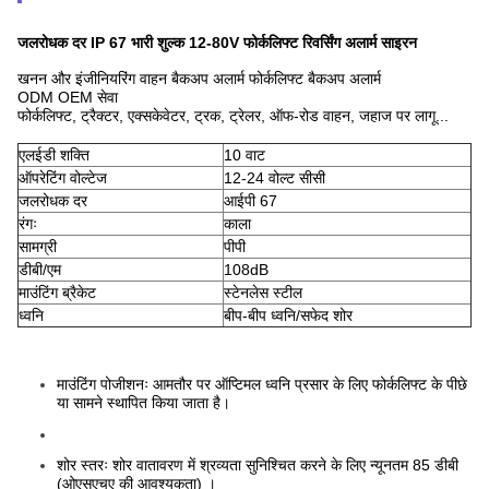
जलरोधक दर IP 67 भारी शुल्क 12-80V फोर्कलिफ्ट रिवर्सिंग अलार्म साइरन
खनन और इंजीनियरिंग वाहन बैकअप अलार्म फोर्कलिफ्ट बैकअप अलार्म
ODM OEM सेवा
फोर्कलिफ्ट, ट्रैक्टर, एक्सकेवेटर, ट्रक, ट्रेलर, ऑफ-रोड वाहन, जहाज पर लागू...
एलईडी शक्ति
10 वाट
ऑपरेटिंग वोल्टेज
12-24 वोल्ट सीसी
जलरोधक दर
आईपी 67
रंगः
काला
सामग्री
पीपी
डीबी/एम
108dB
माउंटिंग ब्रैकेट
स्टेनलेस स्टील
ध्वनि
बीप-बीप ध्वनि/सफेद शोर
माउंटिंग पोजीशनः आमतौर पर ऑप्टिमल ध्वनि प्रसार के लिए फोर्कलिफ्ट के पीछे
या सामने स्थापित किया जाता है।
शोर स्तरः शोर वातावरण में श्रव्यता सुनिश्चित करने के लिए न्यूनतम 85 डीबी
(ओएसएचए की आवश्यकता) ।