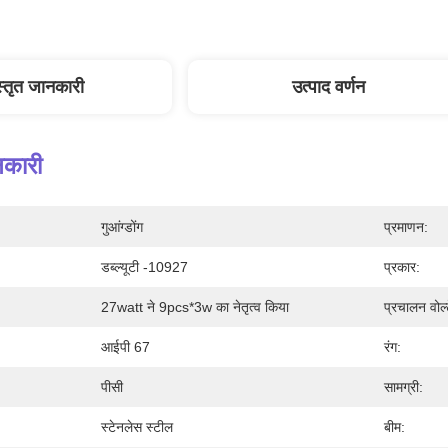
स्तृत जानकारी
उत्पाद वर्णन
नकारी
गुआंग्डोंग
प्रमाणन:
डब्ल्यूटी -10927
प्रकार:
27watt ने 9pcs*3w का नेतृत्व किया
प्रचालन वोल्
आईपी 67
रंग:
पीसी
सामग्री:
स्टेनलेस स्टील
बीम: