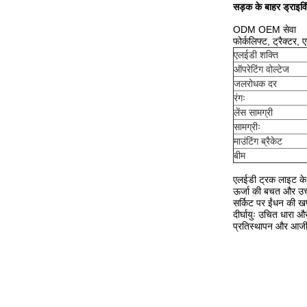
सड़क के बाहर ड्राइवि
ODM OEM सेवा
फोर्कलिफ्ट, ट्रैक्टर
एलईडी शक्ति
ऑपरेटिंग वोल्टेज
जलरोधक दर
रंगः
लेंस सामग्री
सामग्रीः
माउंटिंग ब्रैकेट
बीम
एलईडी ट्रक लाइट के
ऊर्जा की बचत और उच्च
सर्किट पर ईंधन की 
दीर्घायुः उचित धारा
प्रतिस्थापन और आजीव