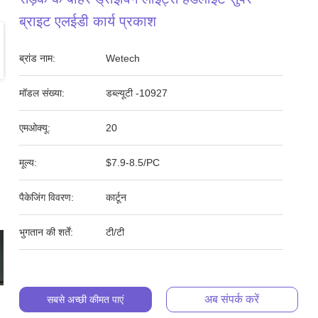
ब्राइट एलईडी कार्य प्रकाश
ब्रांड नाम:
Wetech
मॉडल संख्या:
डब्ल्यूटी -10927
एमओक्यू:
20
मूल्य:
$7.9-8.5/PC
पैकेजिंग विवरण:
कार्टून
भुगतान की शर्तें:
टी/टी
अब संपर्क करें
सबसे अच्छी कीमत पाएं