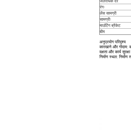
जलरोधक दर
रंगः
लेंस सामग्री
सामग्रीः
माउंटिंग ब्रैकेट
बीम
अनुप्रयोग परिदृश्य
कारखाने और गोदाम: का
दक्षता और कार्य सुरक्ष
निर्माण स्थल: निर्माण