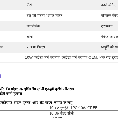
पीसी
बढ़ते ब्रैकेट:
बाढ़ की रोशनी / स्पॉट लाइट
परिवहन पैके
सार्वभौमिक
ट्रेडमार्क:
चीनी
पैकेज का आ
जन:
2.000 किग्रा
आपूर्ति की क्ष
10W एलईडी कार्य प्रकाश
, 
एलईडी कार्य प्रकाश OEM
, 
ऑफ रोड ड्राइ
न
्पॉट बीम पॉड्स ड्राइविंग लैंप एटीवी एसयूवी यूटीवी ऑफरोड
लईडी कार्य प्रकाश
, एक्सकेवेटर, ट्रक, ट्रेलर, ऑफ-रोड वाहन, जहाज पर लागू...
10 वाट एलईडी 1PC*10W CREE
10-36 वोल्ट सीसी