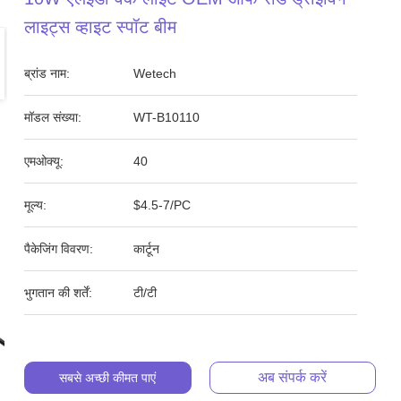
लाइट्स व्हाइट स्पॉट बीम
ब्रांड नाम:
Wetech
मॉडल संख्या:
WT-B10110
एमओक्यू:
40
मूल्य:
$4.5-7/PC
पैकेजिंग विवरण:
कार्टून
भुगतान की शर्तें:
टी/टी
अब संपर्क करें
सबसे अच्छी कीमत पाएं