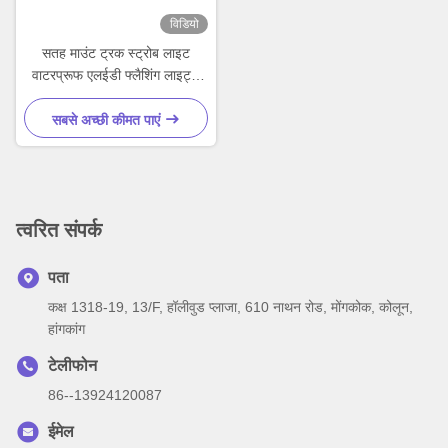
विडियो
सतह माउंट ट्रक स्ट्रोब लाइट
वाटरप्रूफ एलईडी फ्लैशिंग लाइट्स
वाहनों के लिए
सबसे अच्छी कीमत पाएं
त्वरित संपर्क
पता
कक्ष 1318-19, 13/F, हॉलीवुड प्लाजा, 610 नाथन रोड, मोंगकोक, कोलून,
हांगकांग
टेलीफोन
86--13924120087
ईमेल