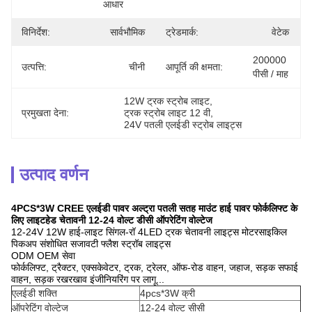
आधार
विनिर्देश:
सार्वभौमिक
ट्रेडमार्क:
वेटेक
200000 
उत्पत्ति:
चीनी
आपूर्ति की क्षमता:
पीसी / माह
12W ट्रक स्ट्रोब लाइट
, 
प्रमुखता देना:
ट्रक स्ट्रोब लाइट 12 वी
, 
24V पतली एलईडी स्ट्रोब लाइट्स
उत्पाद वर्णन
4PCS*3W CREE एलईडी पावर अल्ट्रा पतली सतह माउंट हाई पावर फोर्कलिफ्ट के
लिए लाइटहेड चेतावनी 12-24 वोल्ट डीसी ऑपरेटिंग वोल्टेज
12-24V 12W हाई-लाइट सिंगल-रॉ 4LED ट्रक चेतावनी लाइट्स मोटरसाइकिल
पिकअप संशोधित सजावटी फ्लैश स्ट्रॉब लाइट्स
ODM OEM सेवा
फोर्कलिफ्ट, ट्रैक्टर, एक्सकेवेटर, ट्रक, ट्रेलर, ऑफ-रोड वाहन, जहाज, सड़क सफाई
वाहन, सड़क रखरखाव इंजीनियरिंग पर लागू...
एलईडी शक्ति
4pcs*3W क्री
ऑपरेटिंग वोल्टेज
12-24 वोल्ट सीसी