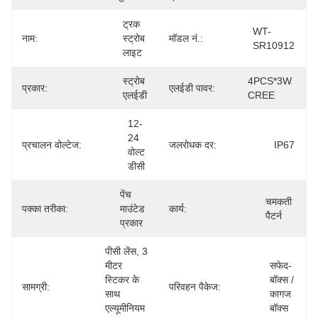
ट्रक 
WT-
नाम:
स्ट्रोब 
मॉडल नं.:
SR10912
लाइट
स्ट्रोब 
4PCS*3W 
प्रकार:
एलईडी पावर:
एलईडी
CREE
12-
24 
प्रचालन वोल्टेज:
जलरोधक दर:
IP67
वोल्ट 
डीसी
पेंच 
चमकती 
पक्का तरीका:
माउंटेड 
कार्य:
पैटर्न
प्रकार
पीसी लेंस, 3 
मीटर 
सफेद-
स्टिकर के 
बॉक्स / 
सामग्री:
परिवहन पैकेज:
साथ 
कागज 
एल्यूमीनियम 
बॉक्स