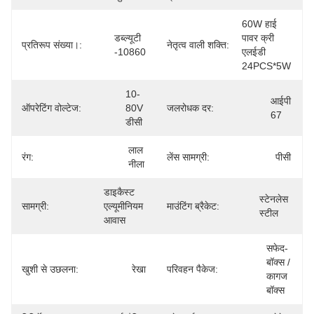
60W हाई 
डब्ल्यूटी 
पावर क्री 
प्रतिरूप संख्या।:
नेतृत्व वाली शक्ति:
-10860
एलईडी 
24PCS*5W
10-
आईपी 
ऑपरेटिंग वोल्टेज:
80V 
जलरोधक दर:
​​67
डीसी
लाल 
रंग:
लेंस सामग्री:
पीसी
नीला
डाइकैस्ट 
स्टेनलेस 
सामग्री:
एल्यूमीनियम 
माउंटिंग ब्रैकेट:
स्टील
आवास
सफेद-
बॉक्स / 
खुशी से उछलना:
रेखा
परिवहन पैकेज:
कागज 
बॉक्स