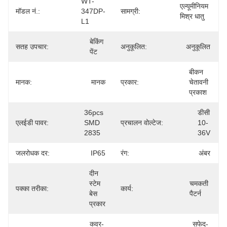
WT-
एल्यूमीनियम 
मॉडल नं.:
347DP-
सामग्री:
मिश्र धातु
L1
बेकिंग 
सतह उपचार:
अनुकूलित:
अनुकूलित
पेंट
बीकन 
मानक:
मानक
प्रकार:
चेतावनी 
प्रकाश
36pcs 
डीसी 
एलईडी पावर:
SMD 
प्रचालन वोल्टेज:
10-
2835
36V
जलरोधक दर:
IP65
रंग:
अंबर
दीन 
स्टेम 
चमकती 
पक्का तरीका:
कार्य:
बेस 
पैटर्न
प्रकार
कवर-
सफेद-