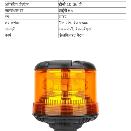
ऑपरेटिंग वोल्टेज
डीसी 10-36 वी
जलरोधक दर
आईपी 65
रंग
अम्बर
तय तरीका
Din स्टेम बेस प्रकार
सामग्री
कवर-पीसी, बेस-एबीएस
कार्य
झिलमिलाहट पैटर्न