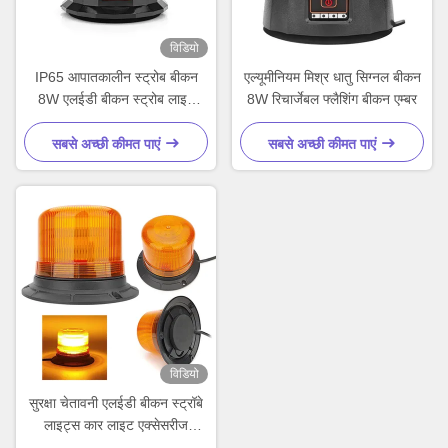
विडियो
IP65 आपातकालीन स्ट्रोब बीकन
एल्यूमीनियम मिश्र धातु सिग्नल बीकन
8W एलईडी बीकन स्ट्रोब लाइट
8W रिचार्जेबल फ्लैशिंग बीकन एम्बर
अनुकूलित
सबसे अच्छी कीमत पाएं
सबसे अच्छी कीमत पाएं
विडियो
सुरक्षा चेतावनी एलईडी बीकन स्ट्रॉबे
लाइट्स कार लाइट एक्सेसरीज
फोर्कलिफ्ट ट्रैक्टरों के लिए