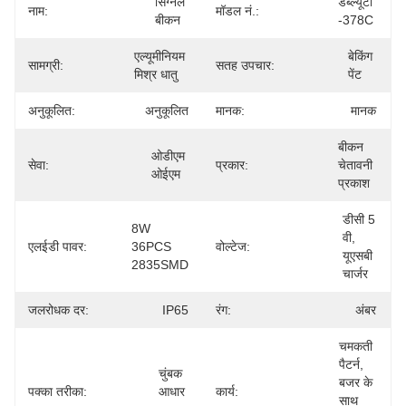
सिग्नल 
डब्ल्यूटी 
नाम:
मॉडल नं.:
बीकन
-378C
एल्यूमीनियम 
बेकिंग 
सामग्री:
सतह उपचार:
मिश्र धातु
पेंट
अनुकूलित:
अनुकूलित
मानक:
मानक
बीकन 
ओडीएम 
सेवा:
प्रकार:
चेतावनी 
ओईएम
प्रकाश
डीसी 5 
8W 
वी, 
एलईडी पावर:
36PCS 
वोल्टेज:
यूएसबी 
2835SMD
चार्जर
जलरोधक दर:
IP65
रंग:
अंबर
चमकती 
पैटर्न, 
चुंबक 
बजर के 
पक्का तरीका:
आधार 
कार्य:
साथ 