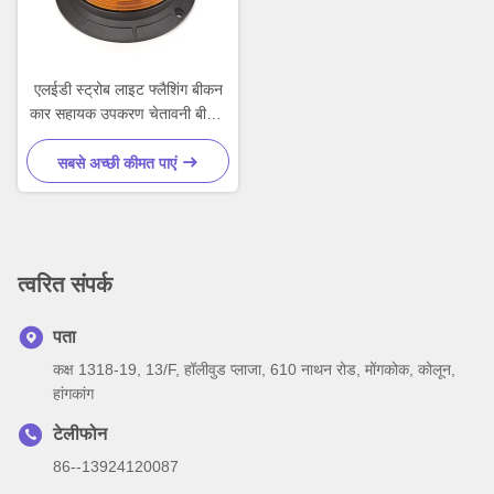
एलईडी स्ट्रोब लाइट फ्लैशिंग बीकन
कार सहायक उपकरण चेतावनी बीकन
लाइट
सबसे अच्छी कीमत पाएं
त्वरित संपर्क
पता
कक्ष 1318-19, 13/F, हॉलीवुड प्लाजा, 610 नाथन रोड, मोंगकोक, कोलून,
हांगकांग
टेलीफोन
86--13924120087