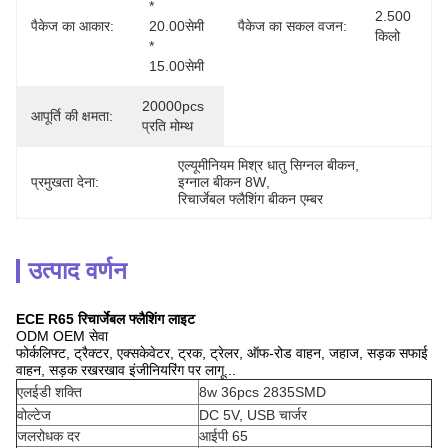
* 
2.500 
पैकेज का आकार:
20.00सेमी 
पैकेज का सकल वजन:
किलो
* 
15.00सेमी
20000pcs 
आपूर्ति की क्षमता:
प्रति मोम्थ
एल्यूमीनियम मिश्र धातु सिग्नल बीकन
, 
प्रमुखता देना:
इग्नाल बीकन 8W
, 
रिचार्जेबल फ्लैशिंग बीकन एम्बर
उत्पाद वर्णन
ECE R65 रिचार्जेबल फ्लैशिंग लाइट
ODM OEM सेवा
फोर्कलिफ्ट, ट्रैक्टर, एक्सकेवेटर, ट्रक, ट्रेलर, ऑफ-रोड वाहन, जहाज, सड़क सफाई
वाहन, सड़क रखरखाव इंजीनियरिंग पर लागू...
एलईडी शक्ति
8w 36pcs 2835SMD
वोल्टेज
DC 5V, USB चार्जर
जलरोधक दर
आईपी 65