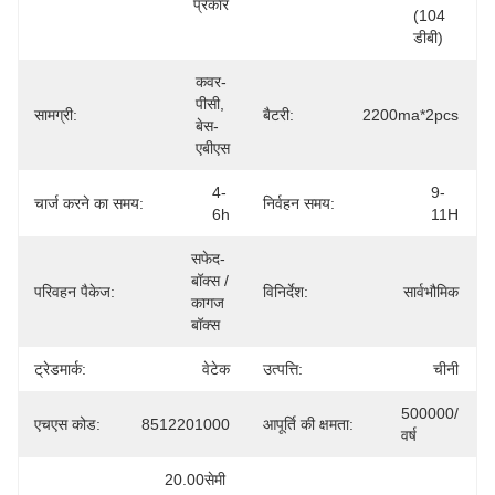
प्रकार
(104 
डीबी)
कवर-
पीसी, 
सामग्री:
बैटरी:
2200ma*2pcs
बेस-
एबीएस
4-
9-
चार्ज करने का समय:
निर्वहन समय:
6h
11H
सफेद-
बॉक्स / 
परिवहन पैकेज:
विनिर्देश:
सार्वभौमिक
कागज 
बॉक्स
ट्रेडमार्क:
वेटेक
उत्पत्ति:
चीनी
500000/
एचएस कोड:
8512201000
आपूर्ति की क्षमता:
वर्ष
20.00सेमी 