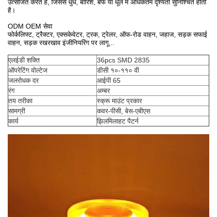
उत्सर्जित करते हैं, जिससे धुंध, बारिश, बर्फ या धूल में अधिकतम दृश्यता सुनिश्चित होती
है।
ODM OEM सेवा
फोर्कलिफ्ट, ट्रैक्टर, एक्सकेवेटर, ट्रक, ट्रेलर, ऑफ-रोड वाहन, जहाज, सड़क सफाई
वाहन, सड़क रखरखाव इंजीनियरिंग पर लागू...
एलईडी शक्ति
36pcs SMD 2835
ऑपरेटिंग वोल्टेज
डीसी १०-११० वी
जलरोधक दर
आईपी 65
रंग
अम्बर
तय तरीका
स्क्रू माउंट प्रकार
सामग्री
कवर-पीसी, बेस-एबीएस
कार्य
झिलमिलाहट पैटर्न