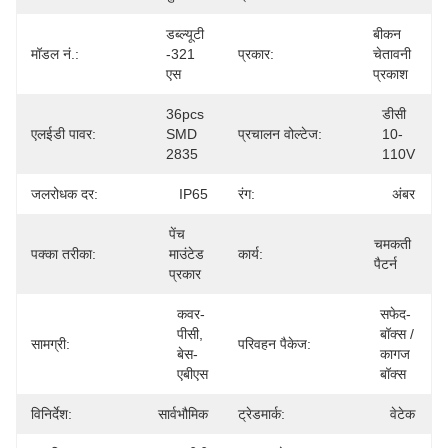
डब्ल्यूटी 
बीकन 
मॉडल नं.:
-321 
प्रकार:
चेतावनी 
एस
प्रकाश
36pcs 
डीसी 
एलईडी पावर:
SMD 
प्रचालन वोल्टेज:
10-
2835
110V
जलरोधक दर:
IP65
रंग:
अंबर
पेंच 
चमकती 
पक्का तरीका:
माउंटेड 
कार्य:
पैटर्न
प्रकार
कवर-
सफेद-
पीसी, 
बॉक्स / 
सामग्री:
परिवहन पैकेज:
बेस-
कागज 
एबीएस
बॉक्स
विनिर्देश:
सार्वभौमिक
ट्रेडमार्क:
वेटेक