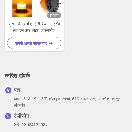
विडियो
सुरक्षा चेतावनी एलईडी बीकन स्ट्रॉबे
लाइट्स कार लाइट एक्सेसरीज
फोर्कलिफ्ट ट्रैक्टरों के लिए
सबसे अच्छी कीमत पाएं
त्वरित संपर्क
पता
कक्ष 1318-19, 13/F, हॉलीवुड प्लाजा, 610 नाथन रोड, मोंगकोक, कोलून,
हांगकांग
टेलीफोन
86--13924120087