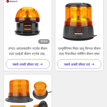
विडियो
IP65 आपातकालीन स्ट्रोब बीकन
एल्यूमीनियम मिश्र धातु सिग्नल बीकन
8W एलईडी बीकन स्ट्रोब लाइट
8W रिचार्जेबल फ्लैशिंग बीकन एम्बर
अनुकूलित
सबसे अच्छी कीमत पाएं
सबसे अच्छी कीमत पाएं