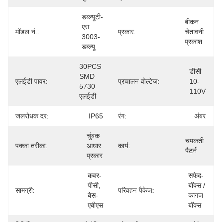
डब्ल्यूटी-
बीकन 
एस 
मॉडल नं.:
प्रकार:
चेतावनी 
3003-
प्रकाश
डब्ल्यू
30PCS 
डीसी 
SMD 
एलईडी पावर:
प्रचालन वोल्टेज:
10-
5730 
110V
एलईडी
जलरोधक दर:
IP65
रंग:
अंबर
चुंबक 
चमकती 
पक्का तरीका:
आधार 
कार्य:
पैटर्न
प्रकार
कवर-
सफेद-
पीसी, 
बॉक्स / 
सामग्री:
परिवहन पैकेज:
बेस-
कागज 
एबीएस
बॉक्स