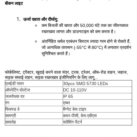
बीकन लाइट
ऊर्जा दक्षता और दीर्घायु
:
कम बिजली की खपत और 50,000 घंटे तक का जीवनकाल
रखरखाव लागत और डाउनटाइम को कम करता है।
अंतर्निहित थर्मल प्रबंधन सिस्टम ज़्यादा गरम होने से रोकते हैं,
जो अत्यधिक तापमान (-55°C से 80°C) में लगातार प्रदर्शन
सुनिश्चित करते हैं।
फोर्कलिफ्ट, ट्रैक्टर, खुदाई करने वाला यंत्र, ट्रक, ट्रेलर, ऑफ-रोड वाहन, जहाज,
सड़क सफाई वाहन, सड़क रखरखाव इंजीनियरिंग के लिए लागू...
एलईडी पावर
30pcs SMD 5730 LEDs
ऑपरेटिंग वोल्टेज
DC 10-110V
जलरोधक दर
IP 65
रंग
एम्बर
फिक्स्ड वे
मैग्नेट बेस टाइप
सामग्री
कवर-पीसी, बेस-एबीएस
समारोह
फ्लैशिंग पैटर्न